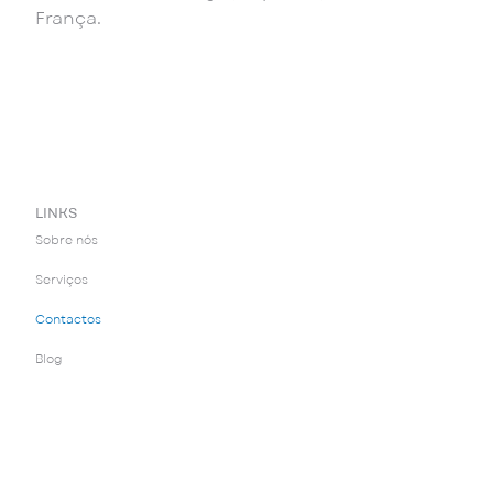
França.
LINKS
Sobre nós
Serviços
Contactos
Blog
Media
Política de qualidade
Política de privacidade