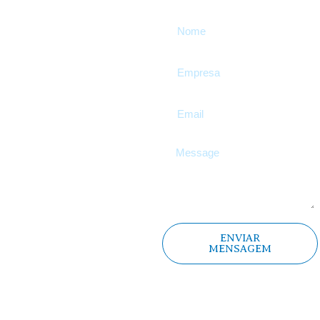
entre investimento e
eficácia.
Quer saber porquê?
Veja em baixo e
preencha o
formulário e a nossa
equipa esclarece-lhe
todas as questões!
ENVIAR
MENSAGEM