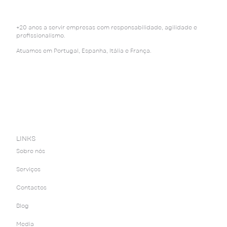
+20 anos a servir empresas com responsabilidade, agilidade e
profissionalismo.
Atuamos em Portugal, Espanha, Itália e França.
LINKS
Sobre nós
Serviços
Contactos
Blog
Media